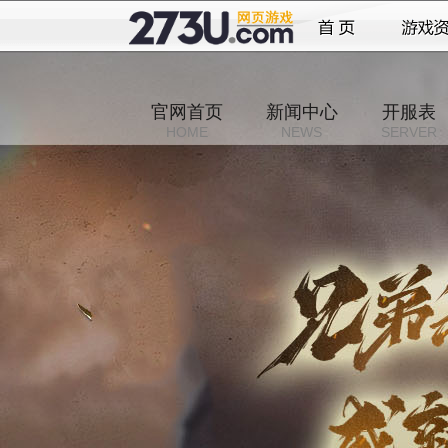
官网首页
新闻中心
开服表
HOME
NEWS
SERVER