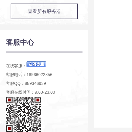
查看所有服务器
客服中心
在线客服：
客服电话：18966022856
客服QQ：859346939
客服在线时间：9:00-23:00