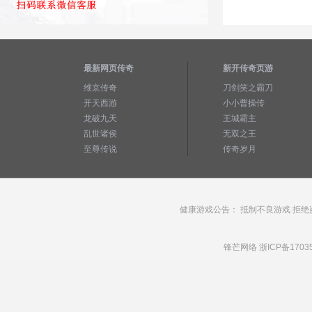
最新网页传奇
新开传奇页游
维京传奇
刀剑笑之霸刀
开天西游
小小曹操传
龙破九天
王城霸主
乱世诸侯
无双之王
至尊传说
传奇岁月
健康游戏公告： 抵制不良游戏 拒绝
锋芒网络
浙ICP备1703