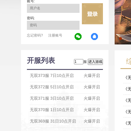
账号:
密码:
忘记密码?
注册账号
开服列表
服
无双373服 7日10点开启
火爆开启
《
无双372服 5日10点开启
火爆开启
08-0
《无
无双371服 3日10点开启
火爆开启
07-2
《无
无双370服 1日10点开启
火爆开启
06-1
《
无双369服 31日10点开启
火爆开启
05-0
《