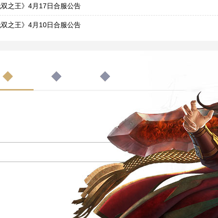
0
双之王》4月17日合服公告
6
双之王》4月10日合服公告
9
双之王》3月27日合服公告
6
双之王》3月20日合服公告
9
双之王》3月13日合服公告
2