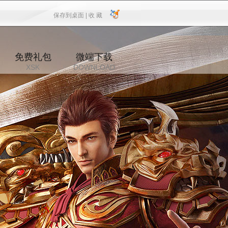
保存到桌面 |
收 藏
保存到桌面
|
收 藏
免费礼包
微端下载
XSK
DOWNLOAD