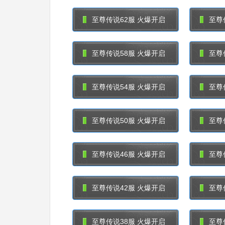
至尊传说62服 火爆开启
至尊
至尊传说58服 火爆开启
至尊
至尊传说54服 火爆开启
至尊
至尊传说50服 火爆开启
至尊
至尊传说46服 火爆开启
至尊
至尊传说42服 火爆开启
至尊
至尊传说38服 火爆开启
至尊