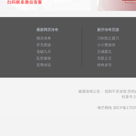
最新网页传奇
新开传奇页游
维京传奇
刀剑笑之霸刀
开天西游
小小曹操传
龙破九天
王城霸主
乱世诸侯
无双之王
至尊传说
传奇岁月
健康游戏公告： 抵制不良游戏 拒绝
软著号:20
锋芒网络
浙ICP备1703