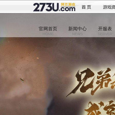
官网首页
新闻中心
开服表
HOME
NEWS
SERVER