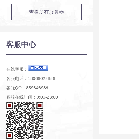
查看所有服务器
客服中心
在线客服：
客服电话：18966022856
客服QQ：859346939
客服在线时间：9:00-23:00