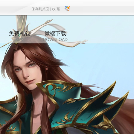
保存到桌面 |
收 藏
保存到桌面
|
收 藏
免费礼包
微端下载
XSK
DOWNLOAD