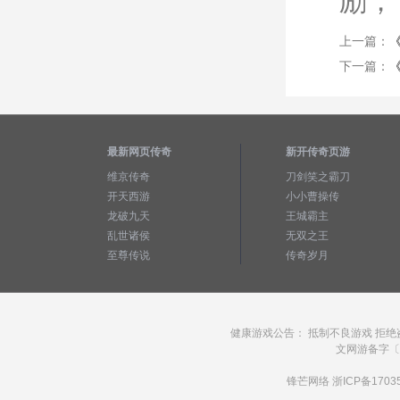
励；
上一篇：
下一篇：
最新网页传奇
新开传奇页游
维京传奇
刀剑笑之霸刀
开天西游
小小曹操传
龙破九天
王城霸主
乱世诸侯
无双之王
至尊传说
传奇岁月
健康游戏公告： 抵制不良游戏 拒绝
文网游备字〔20
锋芒网络
浙ICP备1703